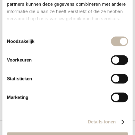
partners kunnen deze gegevens combineren met andere
Details
informatie die u aan ze heeft verstrekt of die ze hebben
verzameld op basis van uw gebruik van hun services.
Meer informatie
Toestemmingsselectie
Noodzakelijk
Voorkeuren
Wat vind je hiervan?
Statistieken
Marketing
Details tonen
Meld je aan voor onze nieuwsbrief