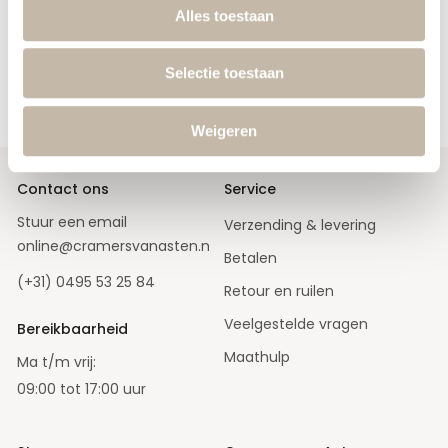
Alles toestaan
Ontvang de nieuwste releases, de laatste mode en sale acties
in je mailbox.
Selectie toestaan
A
Aanmelden
b
o
Weigeren
n
n
e
e
r
Contact ons
Service
u
o
Stuur een
email
Verzending & levering
p
o
online@cramersvanasten.nl
Betalen
n
z
(+31) 0495 53 25 84
e
Retour en ruilen
n
i
Veelgestelde vragen
e
Bereikbaarheid
u
w
Maathulp
Ma t/m vrij:
s
b
09:00 tot 17:00 uur
r
i
e
f