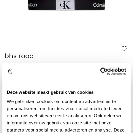
Ga
naar
het
begin
bhs rood
van
de
afbeeldingen-
gallerij
Gratis loyaltypoints
Maat niet beschikbaar?
Toon winkelvoorraad
Deze website maakt gebruik van cookies
Gratis verzending in NL en BE vanaf €49,95
We gebruiken cookies om content en advertenties te
Vandaag besteld, binnen 1-2 werkdagen verzonden!
personaliseren, om functies voor social media te bieden
Niet goed? Geld terug! 30 dagen bedenktijd
en om ons websiteverkeer te analyseren. Ook delen we
Achteraf betalen met Klarna
informatie over uw gebruik van onze site met onze
partners voor social media, adverteren en analyse. Deze