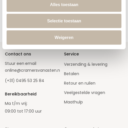
Alles toestaan
Ontvang de nieuwste releases, de laatste mode en sale acties
in je mailbox.
Selectie toestaan
A
Aanmelden
b
o
Weigeren
n
n
e
e
r
Contact ons
Service
u
o
Stuur een
email
Verzending & levering
p
o
online@cramersvanasten.nl
Betalen
n
z
(+31) 0495 53 25 84
e
Retour en ruilen
n
i
Veelgestelde vragen
e
Bereikbaarheid
u
w
Maathulp
Ma t/m vrij:
s
b
09:00 tot 17:00 uur
r
i
e
f