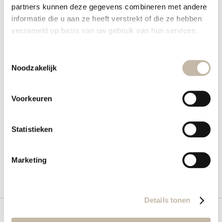
partners kunnen deze gegevens combineren met andere
Details
informatie die u aan ze heeft verstrekt of die ze hebben
verzameld op basis van uw gebruik van hun services.
Meer informatie
Toestemmingsselectie
Noodzakelijk
Voorkeuren
Wat vind je hiervan?
Statistieken
Marketing
Details tonen
Meld je aan voor onze nieuwsbrief