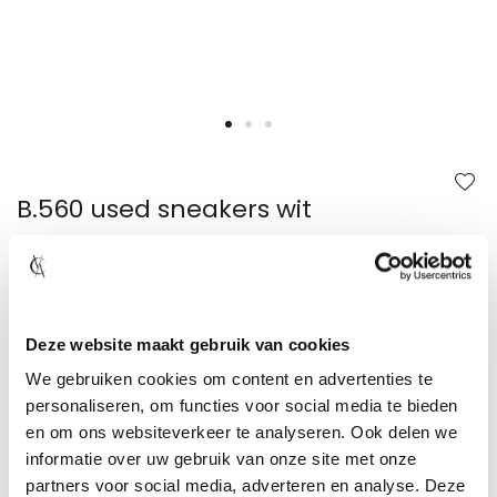
Ga
naar
het
begin
B.560 used sneakers wit
van
de
afbeeldingen-
gallerij
Gratis loyaltypoints
Maat niet beschikbaar?
Toon winkelvoorraad
Deze website maakt gebruik van cookies
Gratis verzending in NL en BE vanaf €49,95
We gebruiken cookies om content en advertenties te
Vandaag besteld, binnen 1-2 werkdagen verzonden!
personaliseren, om functies voor social media te bieden
Niet goed? Geld terug! 30 dagen bedenktijd
en om ons websiteverkeer te analyseren. Ook delen we
Achteraf betalen met Klarna
informatie over uw gebruik van onze site met onze
partners voor social media, adverteren en analyse. Deze