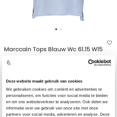
Ga
naar
het
begin
Marccain Tops Blauw Wc 61.15 W15
van
de
afbeeldingen-
gallerij
Gratis loyaltypoints
Maat niet beschikbaar?
Toon winkelvoorraad
Deze website maakt gebruik van cookies
Gratis verzending in NL en BE vanaf €49,95
We gebruiken cookies om content en advertenties te
Vandaag besteld, binnen 1-2 werkdagen verzonden!
personaliseren, om functies voor social media te bieden
Niet goed? Geld terug! 30 dagen bedenktijd
en om ons websiteverkeer te analyseren. Ook delen we
Achteraf betalen met Klarna
informatie over uw gebruik van onze site met onze
partners voor social media, adverteren en analyse. Deze