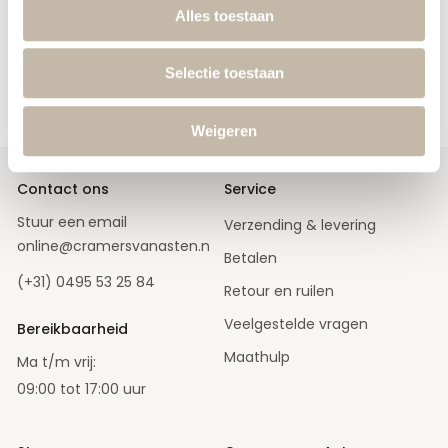
Alles toestaan
Ontvang de nieuwste releases, de laatste mode en sale acties
in je mailbox.
Selectie toestaan
A
Aanmelden
b
o
Weigeren
n
n
e
e
r
Contact ons
Service
u
o
Stuur een
email
Verzending & levering
p
o
online@cramersvanasten.nl
Betalen
n
z
(+31) 0495 53 25 84
e
Retour en ruilen
n
i
Veelgestelde vragen
e
Bereikbaarheid
u
w
Maathulp
Ma t/m vrij:
s
b
09:00 tot 17:00 uur
r
i
e
f