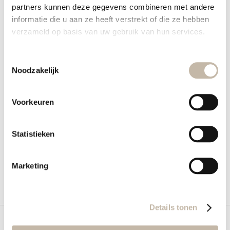
partners kunnen deze gegevens combineren met andere
Details
informatie die u aan ze heeft verstrekt of die ze hebben
verzameld op basis van uw gebruik van hun services.
Meer informatie
Toestemmingsselectie
Noodzakelijk
Voorkeuren
Wat vind je hiervan?
Zelfde merk
Statistieken
Marketing
Details tonen
Meld je aan voor onze nieuwsbrief