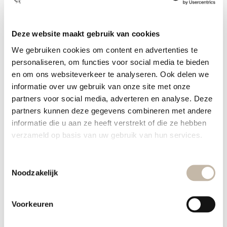
26/32
27/32
28/32
29/32
30/32
Deze website maakt gebruik van cookies
31/32
32/32
We gebruiken cookies om content en advertenties te
Maattabel
personaliseren, om functies voor social media te bieden
en om ons websiteverkeer te analyseren. Ook delen we
informatie over uw gebruik van onze site met onze
In winkelmand
partners voor social media, adverteren en analyse. Deze
partners kunnen deze gegevens combineren met andere
Toon winkelvoorraad
informatie die u aan ze heeft verstrekt of die ze hebben
verzameld op basis van uw gebruik van hun services.
Gratis verzending in NL en BE vanaf €49,95
Vandaag besteld, binnen 1-2 werkdagen verzonden!
Toestemmingsselectie
Noodzakelijk
Niet goed? Geld terug! 30 dagen bedenktijd
Achteraf betalen met Klarna
Voorkeuren