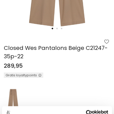
Ga
naar
het
begin
Closed Wes Pantalons Beige C21247-
van
de
35p-22
afbeeldingen-
gallerij
289,95
Gratis loyaltypoints