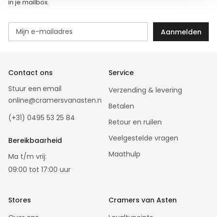
in je mailbox.
A
Aanmelden
b
o
n
n
e
e
r
Contact ons
Service
u
o
Stuur een
email
Verzending & levering
p
o
online@cramersvanasten.nl
Betalen
n
z
(+31) 0495 53 25 84
e
Retour en ruilen
n
i
Veelgestelde vragen
e
Bereikbaarheid
u
w
Maathulp
Ma t/m vrij:
s
b
09:00 tot 17:00 uur
r
i
e
f
Stores
Cramers van Asten