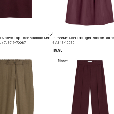
VOEG
TOE
Sleeve Top Tech Viscose Knit
Summum Skirt Taft Light Rokken Bord
AAN
ux 7s8017-70087
6s1348-12259
VERLANGLIJST
119,95