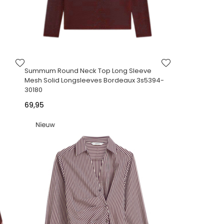
VOEG
VOEG
TOE
TOE
Summum Round Neck Top Long Sleeve
AAN
AAN
Mesh Solid Longsleeves Bordeaux 3s5394-
VERLANGLIJST
VERLANGLIJST
30180
69,95