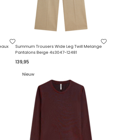
VOEG
VOEG
TOE
TOE
eaux
Summum Trousers Wide Leg Twill Melange
AAN
AAN
Pantalons Beige 4s3047-12481
VERLANGLIJST
VERLANGLIJST
139,95