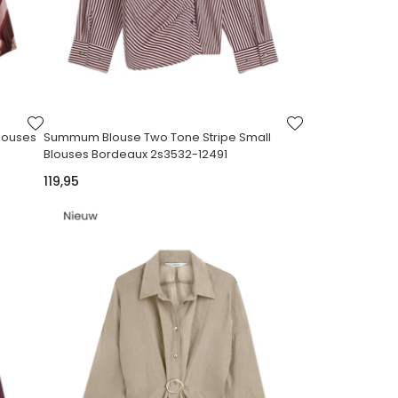
VOEG
VOEG
TOE
TOE
louses
Summum Blouse Two Tone Stripe Small
AAN
AAN
Blouses Bordeaux 2s3532-12491
VERLANGLIJST
VERLANGLIJST
119,95