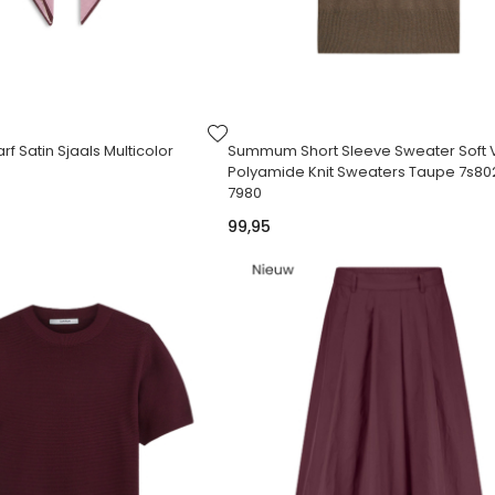
VOEG
TOE
 Satin Sjaals Multicolor
Summum Short Sleeve Sweater Soft 
AAN
Polyamide Knit Sweaters Taupe 7s80
VERLANGLIJST
7980
99,95