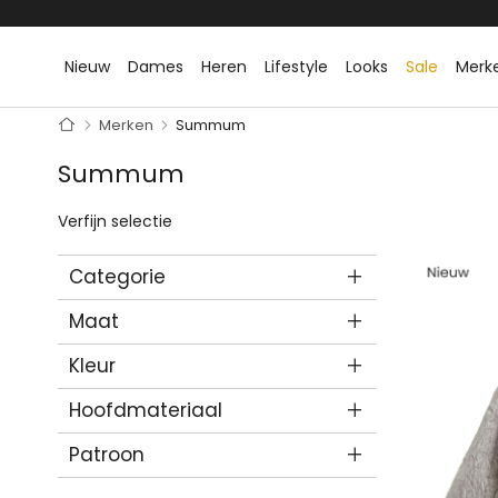
Ga
naar
de
inhoud
Nieuw
Dames
Heren
Lifestyle
Looks
Sale
Merk
Home
Merken
Summum
Summum
Verfijn selectie
Categorie
Maat
Kleur
Hoofdmateriaal
Patroon