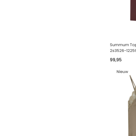
Summum Top T
2s3526-1225
99,95