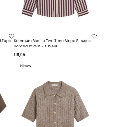
VOEG
VOEG
TOE
TOE
l Tops
Summum Blouse Two Tone Stripe Blouses
AAN
AAN
Bordeaux 2s3523-12490
VERLANGLIJST
VERLANGLIJST
119,95