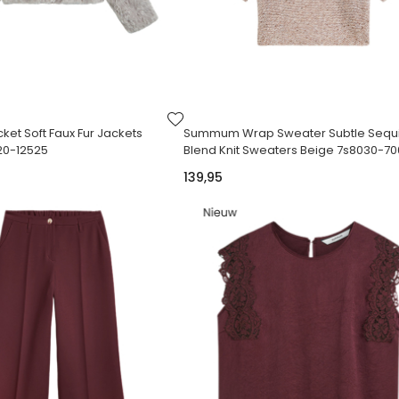
VOEG
TOE
t Soft Faux Fur Jackets
Summum Wrap Sweater Subtle Sequ
AAN
320-12525
Blend Knit Sweaters Beige 7s8030-7
VERLANGLIJST
139,95