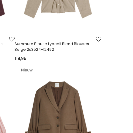
VOEG
VOEG
TOE
TOE
es
Summum Blouse Lyocell Blend Blouses
AAN
AAN
Beige 2s3524-12492
VERLANGLIJST
VERLANGLIJST
119,95