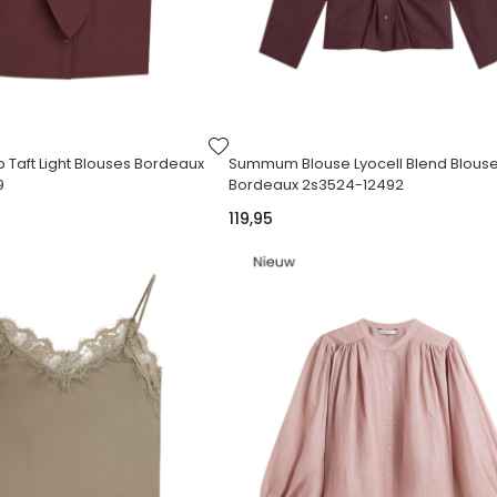
VOEG
TOE
aft Light Blouses Bordeaux
Summum Blouse Lyocell Blend Blous
AAN
9
Bordeaux 2s3524-12492
VERLANGLIJST
119,95