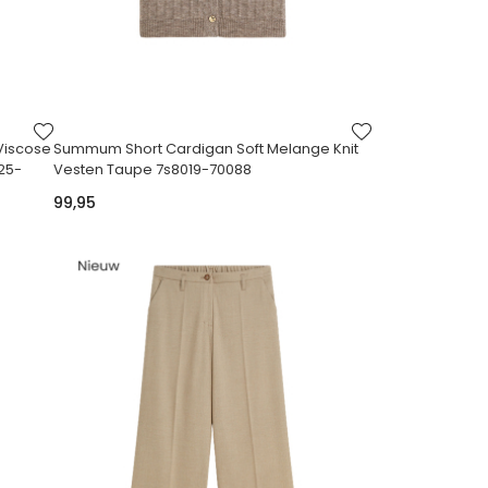
VOEG
VOEG
TOE
TOE
Viscose
Summum Short Cardigan Soft Melange Knit
AAN
AAN
25-
Vesten Taupe 7s8019-70088
VERLANGLIJST
VERLANGLIJST
99,95