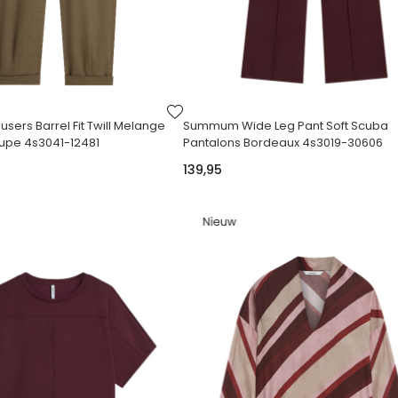
VOEG
TOE
ers Barrel Fit Twill Melange
Summum Wide Leg Pant Soft Scuba
AAN
upe 4s3041-12481
Pantalons Bordeaux 4s3019-30606
VERLANGLIJST
139,95