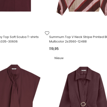
VOEG
TOE
Top Soft Scuba T-shirts
Summum Top V Neck Stripe Printed B
AAN
5335-30606
Multicolor 2s3560-12488
VERLANGLIJST
119,95