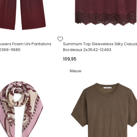
VOEG
TOE
sers Foam Uni Pantalons
Summum Top Sleeveless Silky Casua
AAN
2369-11680
Bordeaux 2s3542-12493
VERLANGLIJST
109,95