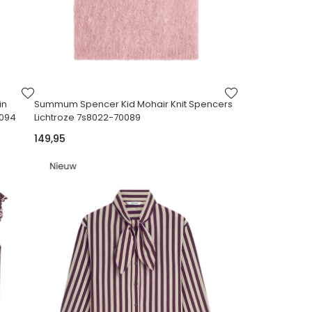
VOEG
VOEG
TOE
TOE
in
Summum Spencer Kid Mohair Knit Spencers
AAN
AAN
0094
Lichtroze 7s8022-70089
VERLANGLIJST
VERLANGLIJST
149,95