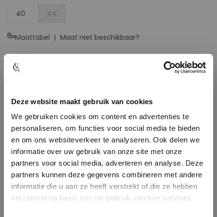
40
44
Maattabel
Maat niet beschikbaar?
In winkelmand
Toon winkelvoorraad
Deze website maakt gebruik van cookies
We gebruiken cookies om content en advertenties te
Gratis verzending in NL en BE vanaf €49,95
personaliseren, om functies voor social media te bieden
Vandaag besteld, binnen 1-2 werkdagen verzonden!
en om ons websiteverkeer te analyseren. Ook delen we
Niet goed? Geld terug! 30 dagen bedenktijd
informatie over uw gebruik van onze site met onze
Achteraf betalen met Klarna
partners voor social media, adverteren en analyse. Deze
partners kunnen deze gegevens combineren met andere
informatie die u aan ze heeft verstrekt of die ze hebben
Details
verzameld op basis van uw gebruik van hun services.