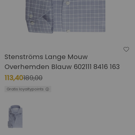
Ga
naar
het
begin
Stenströms Lange Mouw
van
de
Overhemden Blauw 602111 8416 163
afbeeldingen-
gallerij
113,40
189,00
Gratis loyaltypoints