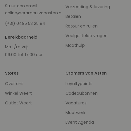
u
o
Stuur een
email
Verzending & levering
p
o
online@cramersvanasten.nl
Betalen
n
z
(+31) 0495 53 25 84
e
Retour en ruilen
n
i
Veelgestelde vragen
e
Bereikbaarheid
u
w
Maathulp
Ma t/m vrij:
s
b
09:00 tot 17:00 uur
r
i
e
f
Stores
Cramers van Asten
Over ons
Loyaltypoints
Winkel Weert
Cadeaubonnen
Outlet Weert
Vacatures
Maatwerk
Event Agenda